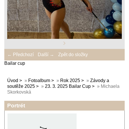
← Předchozí
Další →
Zpět do složky
Bailar cup
Úvod
»
Fotoalbum
»
Rok 2025
»
Závody a
soutěže 2025
»
23. 3. 2025 Bailar Cup
»
Michaela
Skorkovská
Portrét