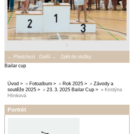
← Předchozí
Další →
Zpět do složky
Bailar cup
Úvod
»
Fotoalbum
»
Rok 2025
»
Závody a
soutěže 2025
»
23. 3. 2025 Bailar Cup
»
Kristýna
Hlinková
Portrét