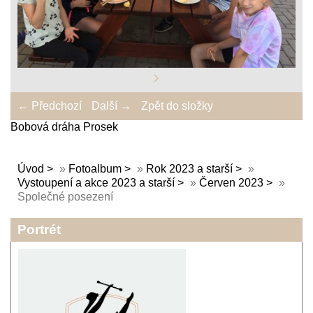
← Předchozí
Další →
Zpět do složky
Bobová dráha Prosek
Úvod
»
Fotoalbum
»
Rok 2023 a starší
»
Vystoupení a akce 2023 a starší
»
Červen 2023
»
Společné posezení
Portrét