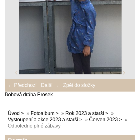
← Předchozí
Další →
Zpět do složky
Bobová dráha Prosek
Úvod
»
Fotoalbum
»
Rok 2023 a starší
»
Vystoupení a akce 2023 a starší
»
Červen 2023
»
Odpoledne plné zábavy