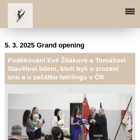
5. 3. 2025 Grand opening
Poděkování Evě Žilákové a Tomášovi
Stavělovi lidem, kteří byli u zrození
snu a u začátku twirlingu v ČR