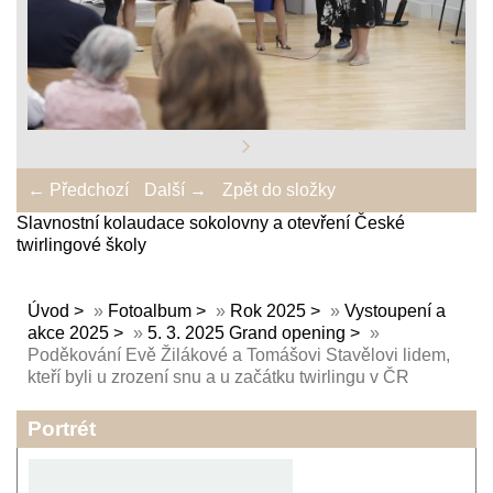
← Předchozí
Další →
Zpět do složky
Slavnostní kolaudace sokolovny a otevření České
twirlingové školy
Úvod
»
Fotoalbum
»
Rok 2025
»
Vystoupení a
akce 2025
»
5. 3. 2025 Grand opening
»
Poděkování Evě Žilákové a Tomášovi Stavělovi lidem,
kteří byli u zrození snu a u začátku twirlingu v ČR
Portrét