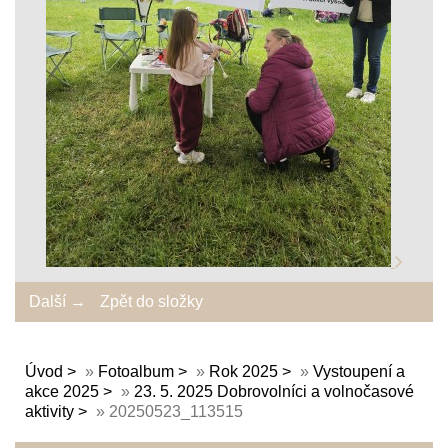
Další →
Zpět do složky
Úvod
»
Fotoalbum
»
Rok 2025
»
Vystoupení a
akce 2025
»
23. 5. 2025 Dobrovolníci a volnočasové
aktivity
»
20250523_113515