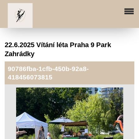
22.6.2025 Vítání léta Praha 9 Park
Zahrádky
90786fba-1cfb-450b-92a8-
418456073815