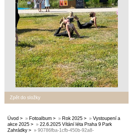
Zpět do složky
Úvod
»
Fotoalbum
»
Rok 2025
»
Vystoupení a
akce 2025
»
22.6.2025 Vítání léta Praha 9 Park
Zahrádky
»
90786fba-1cfb-450b-92a8-