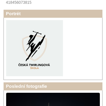
418456073815
Portrét
Poslední fotografie