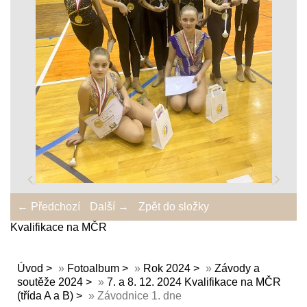
← Předchozí
Další →
Zpět do složky
Kvalifikace na MČR
Úvod
»
Fotoalbum
»
Rok 2024
»
Závody a
soutěže 2024
»
7. a 8. 12. 2024 Kvalifikace na MČR
(třída A a B)
»
Závodnice 1. dne