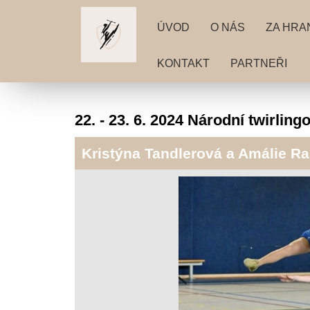
ÚVOD
O NÁS
ZA HRA
KONTAKT
PARTNEŘI
22. - 23. 6. 2024 Národní twirlin
Kristýna Tandlerová a Amálie 