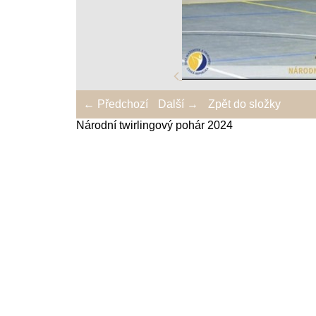
← Předchozí
Další →
Zpět do složky
Národní twirlingový pohár 2024