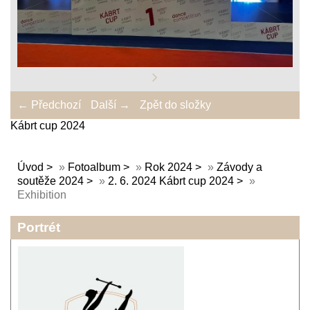
← Předchozí
Další →
Zpět do složky
Kábrt cup 2024
Úvod
»
Fotoalbum
»
Rok 2024
»
Závody a
soutěže 2024
»
2. 6. 2024 Kábrt cup 2024
»
Exhibition
Portrét