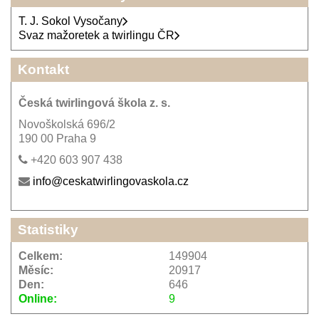
T. J. Sokol Vysočany
Svaz mažoretek a twirlingu ČR
Kontakt
Česká twirlingová škola z. s.
Novoškolská 696/2
190 00 Praha 9
+420 603 907 438
info@ceskatwirlingovaskola.cz
Statistiky
Celkem:
149904
Měsíc:
20917
Den:
646
Online:
9