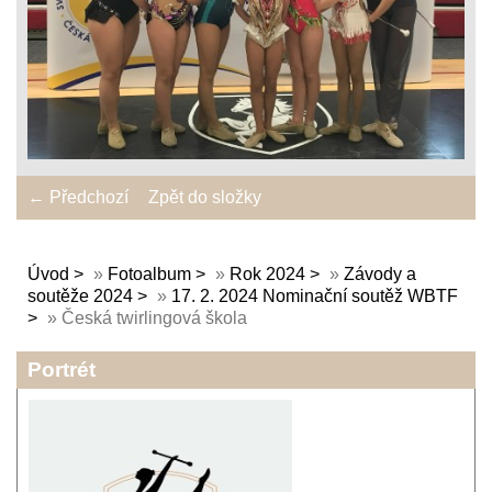
← Předchozí
Zpět do složky
Úvod
»
Fotoalbum
»
Rok 2024
»
Závody a
soutěže 2024
»
17. 2. 2024 Nominační soutěž WBTF
»
Česká twirlingová škola
Portrét