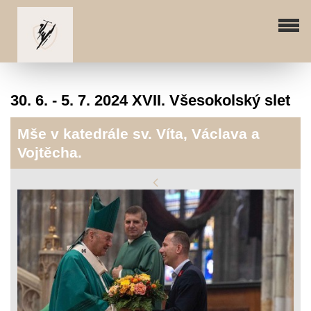
30. 6. - 5. 7. 2024 XVII. Všesokolský slet
Mše v katedrále sv. Víta, Václava a
Vojtěcha.