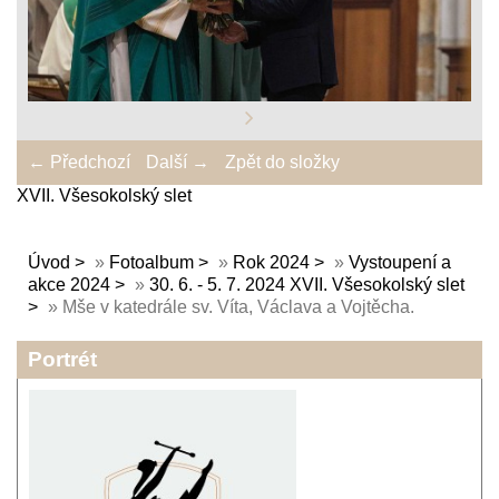
← Předchozí
Další →
Zpět do složky
XVII. Všesokolský slet
Úvod
»
Fotoalbum
»
Rok 2024
»
Vystoupení a
akce 2024
»
30. 6. - 5. 7. 2024 XVII. Všesokolský slet
»
Mše v katedrále sv. Víta, Václava a Vojtěcha.
Portrét