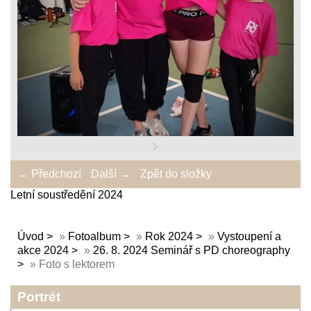
← Předchozí
Další →
Zpět do složky
Letní soustředění 2024
Úvod
»
Fotoalbum
»
Rok 2024
»
Vystoupení a
akce 2024
»
26. 8. 2024 Seminář s PD choreography
»
Foto s lektorem
Portrét