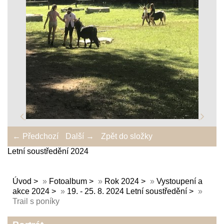
← Předchozí
Další →
Zpět do složky
Letní soustředění 2024
Úvod
»
Fotoalbum
»
Rok 2024
»
Vystoupení a
akce 2024
»
19. - 25. 8. 2024 Letní soustředění
»
Trail s poníky