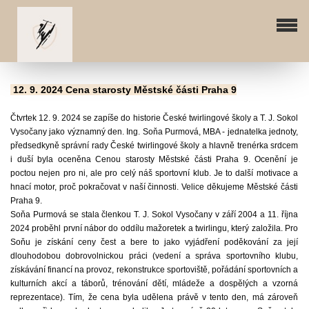
12. 9. 2024 Cena starosty Městské části Praha 9
Čtvrtek 12. 9. 2024 se zapíše do historie České twirlingové školy a T. J. Sokol
Vysočany jako významný den. Ing. Soňa Purmová, MBA - jednatelka jednoty,
předsedkyně správní rady České twirlingové školy a hlavně trenérka srdcem
i duší byla oceněna Cenou starosty Městské části Praha 9. Ocenění je
poctou nejen pro ni, ale pro celý náš sportovní klub. Je to další motivace a
hnací motor, proč pokračovat v naší činnosti. Velice děkujeme Městské části
Praha 9.
Soňa Purmová se stala členkou T. J. Sokol Vysočany v září 2004 a 11. října
2024 proběhl první nábor do oddílu mažoretek a twirlingu, který založila. Pro
Soňu je získání ceny
čest
a bere to jako vyjádření poděkování za její
dlouhodobou dobrovolnickou práci (vedení a správa sportovního klubu,
získávání financí na provoz, rekonstrukce sportoviště, pořádání sportovních a
kulturních akcí a táborů, trénování dětí, mládeže a dospělých a vzorná
reprezentace). Tím, že cena byla udělena právě v tento den, má zároveň