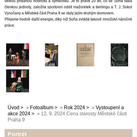
velkou přidanou hodnotu a symboliku. Je to právě 20 let, co se Soňa stala
členkou jednoty, založila sportovní oddíl mažoretek a twirlingu a T. J. Sokol
Vysočany a Městská část Praha 9 se staly jejím druhým domovem.
Přejeme hodně další energie, díky níž Soňa zvládá takové množství náročné
práce.
Úvod
»
Fotoalbum
»
Rok 2024
»
Vystoupení a
akce 2024
»
12. 9. 2024 Cena starosty Městské části
Praha 9
Portrét