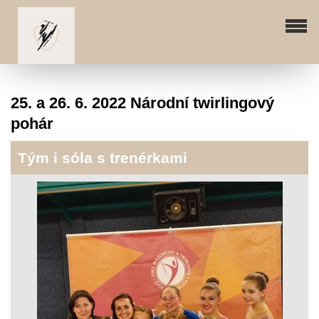
25. a 26. 6. 2022 Národní twirlingový
pohár
Tým i sóla s trenérkami