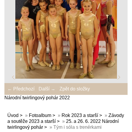
← Předchozí
Další →
Zpět do složky
Národní twirlingový pohár 2022
Úvod
»
Fotoalbum
»
Rok 2023 a starší
»
Závody
a soutěže 2023 a starší
»
25. a 26. 6. 2022 Národní
twirlingový pohár
»
Tým i sóla s trenérkami