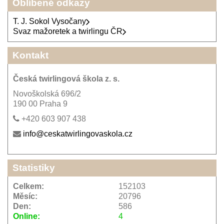
Oblíbené odkazy
T. J. Sokol Vysočany
Svaz mažoretek a twirlingu ČR
Kontakt
Česká twirlingová škola z. s.
Novoškolská 696/2
190 00 Praha 9
+420 603 907 438
info@ceskatwirlingovaskola.cz
Statistiky
Celkem:
152103
Měsíc:
20796
Den:
586
Online:
4