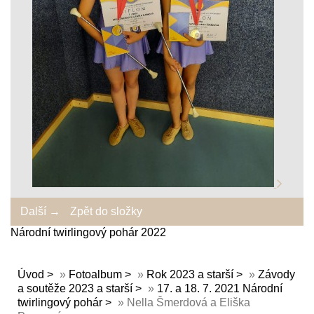
Další →
Zpět do složky
Národní twirlingový pohár 2022
Úvod
»
Fotoalbum
»
Rok 2023 a starší
»
Závody
a soutěže 2023 a starší
»
17. a 18. 7. 2021 Národní
twirlingový pohár
»
Nella Šmerdová a Eliška