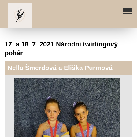
17. a 18. 7. 2021 Národní twirlingový
pohár
Nella Šmerdová a Eliška Purmová