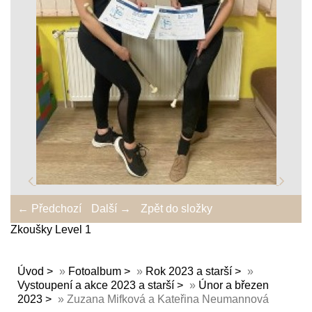
← Předchozí
Další →
Zpět do složky
Zkoušky Level 1
Úvod
»
Fotoalbum
»
Rok 2023 a starší
»
Vystoupení a akce 2023 a starší
»
Únor a březen
2023
»
Zuzana Mifková a Kateřina Neumannová