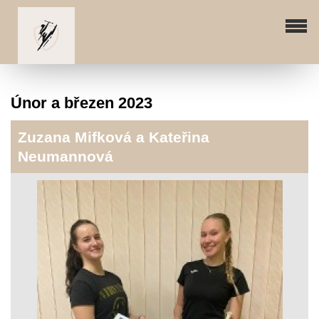
Únor a březen 2023
Zuzana Mifková a Kateřina
Neumannová