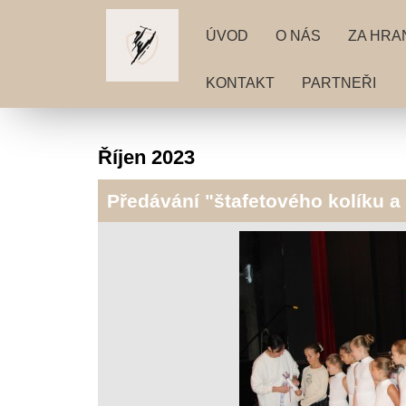
ÚVOD
O NÁS
ZA HRA
KONTAKT
PARTNEŘI
Říjen 2023
Předávání "štafetového kolíku a