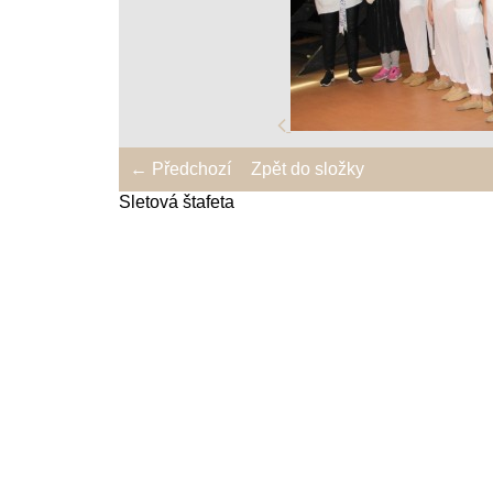
← Předchozí
Zpět do složky
Sletová štafeta