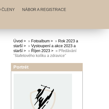
 ČLENY
NÁBOR A REGISTRACE
Úvod
»
Fotoalbum
»
Rok 2023 a
starší
»
Vystoupení a akce 2023 a
starší
»
Říjen 2023
»
Předávání
"štafetového kolíku a zdravice"
Portrét