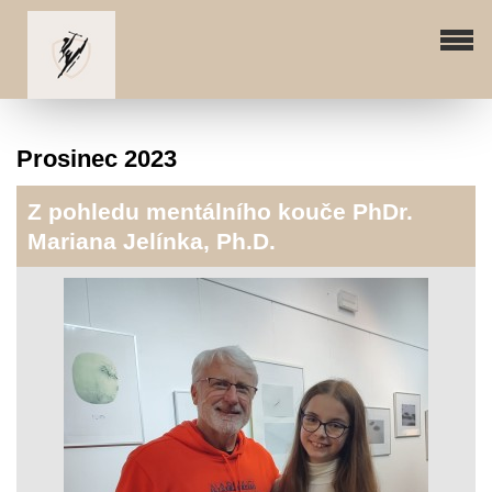
Prosinec 2023
Z pohledu mentálního kouče PhDr.
Mariana Jelínka, Ph.D.