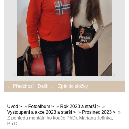
← Předchozí
Další →
Zpět do složky
Úvod
»
Fotoalbum
»
Rok 2023 a starší
»
Vystoupení a akce 2023 a starší
»
Prosinec 2023
»
Z pohledu mentálního kouče PhDr. Mariana Jelínka,
Ph.D.