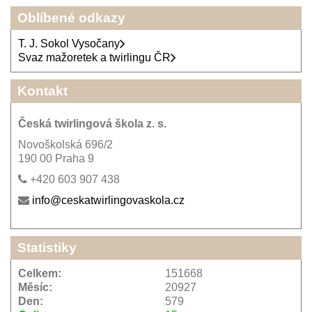
Oblíbené odkazy
T. J. Sokol Vysočany
Svaz mažoretek a twirlingu ČR
Kontakt
Česká twirlingová škola z. s.
Novoškolská 696/2
190 00 Praha 9
+420 603 907 438
info@ceskatwirlingovaskola.cz
Statistiky
Celkem:
151668
Měsíc:
20927
Den:
579