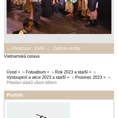
← Předchozí
Další →
Zpět do složky
Vietnamská oslava
Úvod
»
Fotoalbum
»
Rok 2023 a starší
»
Vystoupení a akce 2023 a starší
»
Prosinec 2023
»
Předání dárků všem dětem
Portrét