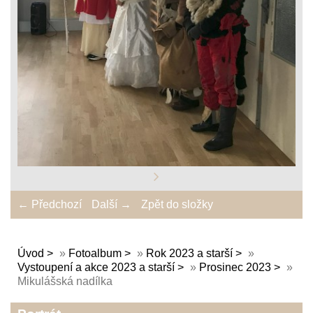
← Předchozí
Další →
Zpět do složky
Úvod
»
Fotoalbum
»
Rok 2023 a starší
»
Vystoupení a akce 2023 a starší
»
Prosinec 2023
»
Mikulášská nadílka