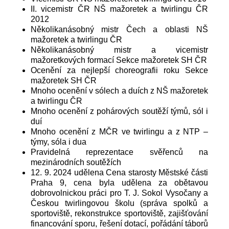
II. vicemistr ČR NŠ mažoretek a twirlingu ČR
2012
Několikanásobný mistr Čech a oblasti NŠ
mažoretek a twirlingu ČR
Několikanásobný mistr a vicemistr
mažoretkových formací Sekce mažoretek SH ČR
Ocenění za nejlepší choreografii roku Sekce
mažoretek SH ČR
Mnoho ocenění v sólech a duích z NŠ mažoretek
a twirlingu ČR
Mnoho ocenění z pohárových soutěží týmů, sól i
duí
Mnoho ocenění z MČR ve twirlingu a z NTP –
týmy, sóla i dua
Pravidelná reprezentace svěřenců na
mezinárodních soutěžích
12. 9. 2024 udělena Cena starosty Městské části
Praha 9, cena byla udělena za obětavou
dobrovolnickou práci pro T. J. Sokol Vysočany a
Českou twirlingovou školu (správa spolků a
sportoviště, rekonstrukce sportoviště, zajišťování
financování sporu, řešení dotací, pořádání táborů