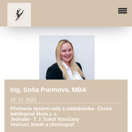
Ing. Soňa Purmová, MBA
24. 12. 2023
Předseda správní rady a zakladatelka - Česká
twirlingová škola z. s.
Jednatel - T. J. Sokol Vysočany
Vedoucí, trenér a choreograf