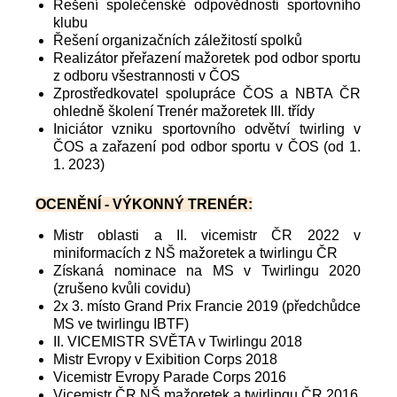
Řešení společenské odpovědnosti sportovního
klubu
Řešení organizačních záležitostí spolků
Realizátor přeřazení mažoretek pod odbor sportu
z odboru všestrannosti v ČOS
Zprostředkovatel spolupráce ČOS a NBTA ČR
ohledně školení Trenér mažoretek III. třídy
Iniciátor vzniku sportovního odvětví twirling v
ČOS a zařazení pod odbor sportu v ČOS (od 1.
1. 2023)
OCENĚNÍ - VÝKONNÝ TRENÉR:
Mistr oblasti a II. vicemistr ČR 2022 v
miniformacích z NŠ mažoretek a twirlingu ČR
Získaná nominace na MS v Twirlingu 2020
(zrušeno kvůli covidu)
2x 3. místo Grand Prix Francie 2019 (předchůdce
MS ve twirlingu IBTF)
II. VICEMISTR SVĚTA v Twirlingu 2018
Mistr Evropy v Exibition Corps 2018
Vicemistr Evropy Parade Corps 2016
Vicemistr ČR NŠ mažoretek a twirlingu ČR 2016