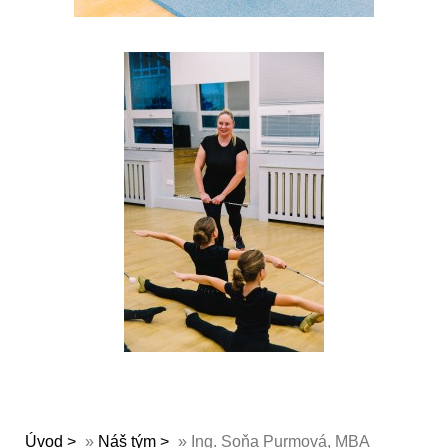
Úvod
»
Náš tým
»
Ing. Soňa Purmová, MBA